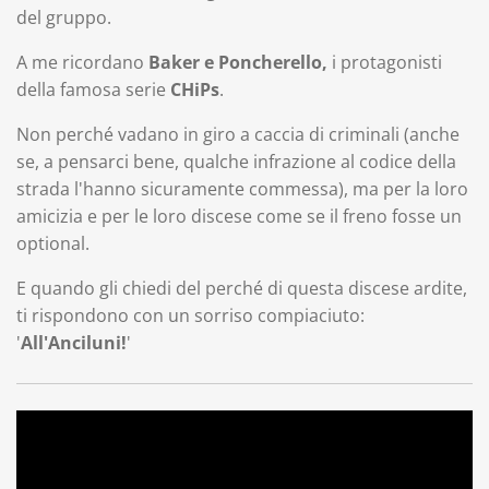
del gruppo.
A me ricordano
Baker e Poncherello,
i protagonisti
della famosa serie
CHiPs
.
Non perché vadano in giro a caccia di criminali (anche
se, a pensarci bene, qualche infrazione al codice della
strada l'hanno sicuramente commessa), ma per la loro
amicizia e per le loro discese come se il freno fosse un
optional.
E quando gli chiedi del perché di questa discese ardite,
ti rispondono con un sorriso compiaciuto:
'
All'Anciluni!
'