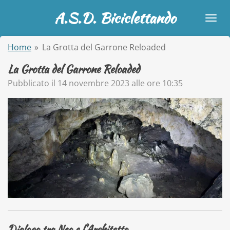
Vai
A.S.D. Biciclettando
al
contenuto
Home
»
La Grotta del Garrone Reloaded
principale
La Grotta del Garrone Reloaded
Pubblicato il 14 novembre 2023 alle ore 10:35
Dialogo tra Neo e l'Architetto